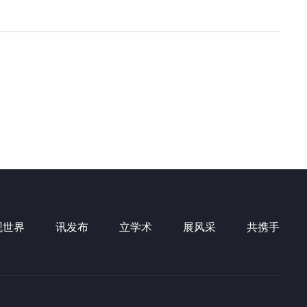
观世界
讯发布
立学术
展风采
共携手