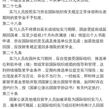
同，不随意变换工作岗位，不从事与工作无关活动。
第二十七条
实习人员按照实习所在国际组织有关规定正常休假和出差
期间的奖学金不予扣发。
第二十八条
实习人员不得擅自延长或缩短实习期限。因故需提前或延
期回国者，应至少提前
2
个月向所属使（领）馆提出个人书面
申请、所在国际组织意见函及推选单位意见函；如获批提前
回国，应按财务规定退回多领取的奖学金。
第二十九条
实习人员在国外实习期间，应自觉接受国际组织、推选单
位和驻外使（领）馆或常驻国际组织使团的指导和管理，达
到持续领取奖学金条件，定期向推选单位提交实习报告；如
出现发表不当言论、存在不当行为，一经核实，即时终止国
家留学基金资助并取消国家公派出国留学资格。如同时存在
违约行为，按《国家公派出国留学协议书》有关约定执行。
第三十条
国家公派其他项目留学人员如被录取为国际组织实习人
员，服务期可顺延；赴国际组织实习或任职时间将计入回国