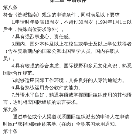
第三章
申请条件
第八条
符合《选派指南》规定的申请条件，同时满足以下要求：
1.
申请时年龄满
18
周岁，不超过
30
周岁（
1994
年
1
月
1
日以
后生，特殊岗位要求除外）。
2.
具有强烈事业心、责任感。
3.
国内、国外本科及以上在校生或学士及以上学位获得者
（含在资助期内的国家公派出国留学人员、国内在职人
员）。
4.
具有较强的综合素质、国际视野和多元文化意识，熟悉
国际合作规范。
5.
能够适应国际工作环境，具备良好的人际沟通能力。
6.
具备熟练运用办公软件的能力。
7.
外语水平良好，精通英语或掌握国际组织使用的其他语
言，达到相应国际组织的语言要求。
第九条
通过单位或个人渠道联系国际组织派出的申请人在申请
时应已获得国际组织实地（在岗）全职实习录用通知。
第十条