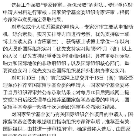
选拔工作采取
“专家评审、择优录取”的办法，受理单位对
申请人材料进行审核，国家留学基金委组织专家评审，根据
专家评审意见确定录取结果。
对单位或个人联系渠道的申请人，专家评审主要从申报动
机、综合素质、实习安排等方面进行考察。优先支持硕士或
博士在读人员（含应届生）、获得硕士或博士学位一年以内
的人员赴国际组织实习；优先支持实习期限
6
个月（含）以上
的人员；优先支持赴重要政府间国际组织、具有重要国际影
响力和国际地位的非政府组织，以及国际组织核心部门、重
要岗位实习；优先支持赴国际组织总部外机构办事处实习。
对每月
10
日（含）前完成网上提交并于
15
日（含）前经受
理单位推荐至国家留学基金委的申请人，国家留学基金委将
于当月组织评审并公布录取结果；对每月
10
日后完成网上提
交或
15
日后经受理单位推荐至国家留学基金委的申请人，国
家留学基金委一般将于次月组织评审并公布录取结果。
对国家留学基金委与有关国际组织合作项目的申请人，国
家留学基金委将根据项目指南组织专家评审后，推荐至有关
国际组织，由其进一步审核
/
评审、确定最终人选后，由国家