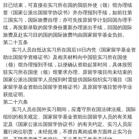
目已结束，可直接在实习所在国的我驻外使（领）馆办理续
签《国家公派出国留学协议书》并办理报到手续，如前往第
三国实习，国际旅费自理；亦可先按原留学计划回国办理手
续，再按新录取的留学身份重新办理派出手续，回国的国际
旅费及赴实习目的国的国际旅费均由国家留学基金负担。
第二十五条
实习人员自抵达实习所在国后
10
日内凭《国家留学基金资
助出国留学资格证书》及相关材料向中国驻实习所在国使
（领）馆办理报到手续，以便确认资助起算时间，具体按照
驻实习所在国使（领）馆要求办理。原留学项目尚未结束的
国家公派出国留学人员报到时需提供国际组织实习项目《国
家留学基金资助出国留学资格证书》及原留学项目暂停学业
获批证明。
第二十六条
实习人员在国外实习期间，应遵守所在国法律法规、国际
组织的相关规定、国家留学基金资助出国留学人员的有关规
定及《国家公派出国留学协议书》的有关约定。实习人员应
履行岗位职责，未经批准，不擅自离岗或单方面终止实习合