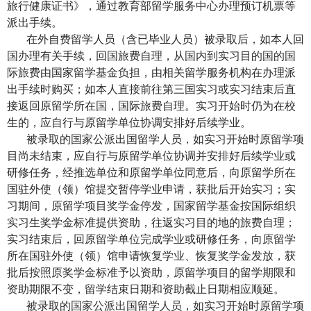
旅行健康证书》，通过教育部留学服务中心办理预订机票等
派出手续。
在外自费留学人员（含已毕业人员）被录取后，如本人回
国办理有关手续，回国旅费自理，从国内到实习目的国的国
际旅费由国家留学基金负担，由相关留学服务机构在办理派
出手续时购买；如本人直接前往第三国实习或实习结束后直
接返回原留学所在国，国际旅费自理。实习开始时仍为在校
生的，应自行与原留学单位协调安排好后续学业。
被录取的国家公派出国留学人员，如实习开始时原留学项
目尚未结束，应自行与原留学单位协调并安排好后续学业或
研修任务，经推选单位和原留学单位同意后，向原留学所在
国驻外使（领）馆提交暂停学业申请，获批后开始实习；实
习期间，原留学项目奖学金停发，国家留学基金按国际组织
实习生奖学金标准提供资助，往返实习目的地的旅费自理；
实习结束后，回原留学单位完成学业或研修任务，向原留学
所在国驻外使（领）馆申请恢复学业、恢复奖学金发放，获
批后按照原奖学金标准予以资助，原留学项目的留学期限和
资助期限不变，留学结束日期和资助截止日期相应顺延。
被录取的国家公派出国留学人员，如实习开始时原留学项