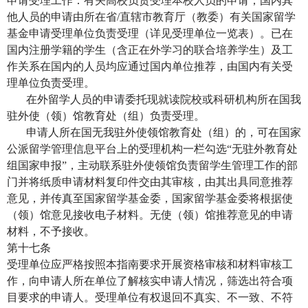
申请受理工作：有关高校负责受理本校人员的申请；国内其
他人员的申请由所在省
/
直辖市教育厅（教委）有关国家留学
基金申请受理单位负责受理（详见受理单位一览表）。已在
国内注册学籍的学生（含正在外学习的联合培养学生）及工
作关系在国内的人员均应通过国内单位推荐，由国内有关受
理单位负责受理。
在外留学人员的申请委托现就读院校或科研机构所在国我
驻外使（领）馆教育处（组）负责受理。
申请人所在国无我驻外使领馆教育处（组）的，可在国家
公派留学管理信息平台上的受理机构一栏勾选
“无驻外教育处
组国家申报”，主动联系驻外使领馆负责留学生管理工作的部
门并将纸质申请材料复印件交由其审核，由其出具同意推荐
意见，并传真至国家留学基金委，国家留学基金委将根据使
（领）馆意见接收电子材料。无使（领）馆推荐意见的申请
材料，不予接收。
第十七条
受理单位应严格按照本指南要求开展资格审核和材料审核工
作，向申请人所在单位了解核实申请人情况，筛选出符合项
目要求的申请人。受理单位有权退回不真实、不一致、不符