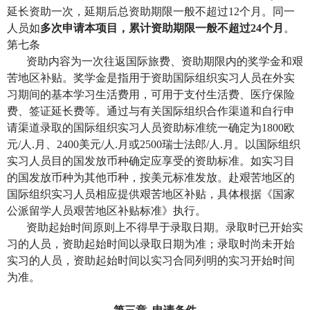
延长资助一次，延期后总资助期限一般不超过
12
个月。同一
人员如
多次申请本项目，累计资助期限一般不超过
24
个月
。
第七条
资助内容为一次往返国际旅费、资助期限内的奖学金和艰
苦地区补贴。奖学金是指用于资助国际组织实习人员在外实
习期间的基本学习生活费用，可用于支付生活费、医疗保险
费、签证延长费等。通过与有关国际组织合作渠道和自行申
请渠道录取的国际组织实习人员资助标准统一确定为
1800
欧
元
/
人
.
月、
2400
美元
/
人
.
月或
2500
瑞士法郎
/
人
.
月。以国际组织
实习人员目的国发放币种确定应享受的资助标准。如实习目
的国发放币种为其他币种，按美元标准发放。赴艰苦地区的
国际组织实习人员相应提供艰苦地区补贴，具体根据《国家
公派留学人员艰苦地区补贴标准》执行。
资助起始时间原则上不得早于录取日期。录取时已开始实
习的人员，资助起始时间以录取日期为准；录取时尚未开始
实习的人员，资助起始时间以实习合同列明的实习开始时间
为准。