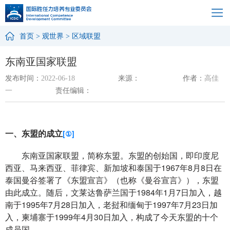
首页
>
观世界
>
区域联盟
东南亚国家联盟
发布时间：
2022-06-18
来源：
作者：
高佳
一
责任编辑：
一、
东盟的
成立
[①]
东南亚国家联盟，简称东盟。东盟的创始国，即印度尼
西亚、马来西亚、菲律宾、新加坡和泰国于
1967
年
8
月
8
日在
泰国曼谷签署了《东盟宣言》（也
称
《曼谷宣言》），
东盟
由此成立。
随后，文莱达鲁萨兰国于
1984
年
1
月
7
日加入，越
南于
1995
年
7
月
28
日加入，老挝和缅甸于
1997
年
7
月
23
日加
入，柬埔寨于
1999
年
4
月
30
日加入，构成了今天东盟的十个
成员国。