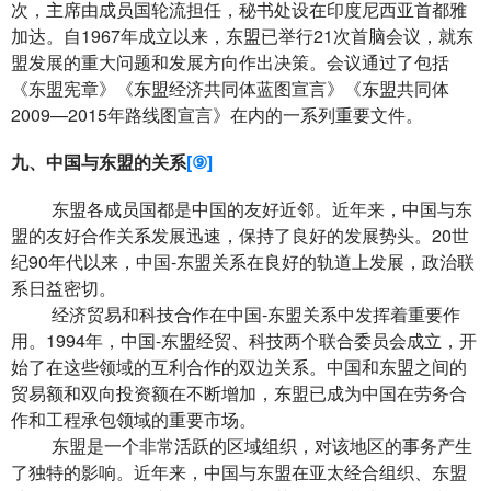
次，主席由成员国轮流担任，秘书处设在印度尼西亚首都雅
加达。自
1967
年成立以来，东盟已举行
21
次首脑会议，就东
盟发展的重大问题和发展方向作出决策。会议通过了包括
《东盟宪章》《东盟经济共同体蓝图宣言》《东盟共同体
2009
—
2015
年路线图宣言》在内的一系列重要文件。
九、中国与东盟的关系
[⑨]
东盟各成员国都是中国的友好近邻。近年来，中国与东
盟的友好合作关系发展迅速，保持了良好的发展势头。
20
世
纪
90
年代以来，中国
-
东盟关系在良好的轨道上发展，政治联
系日益密切。
经济贸易和科技合作在中国
-
东盟关系中发挥着重要作
用。
1994
年，中国
-
东盟经贸、科技两个联合委员会成立，开
始了在这些领域的互利合作的双边关系。中国和东盟之间的
贸易额和双向投资额在不断增加，东盟已成为中国在劳务合
作和工程承包领域的重要市场。
东盟是一个非常活跃的区域组织，对该地区的事务产生
了独特的影响。近年来，中国与东盟在亚太经合组织、东盟