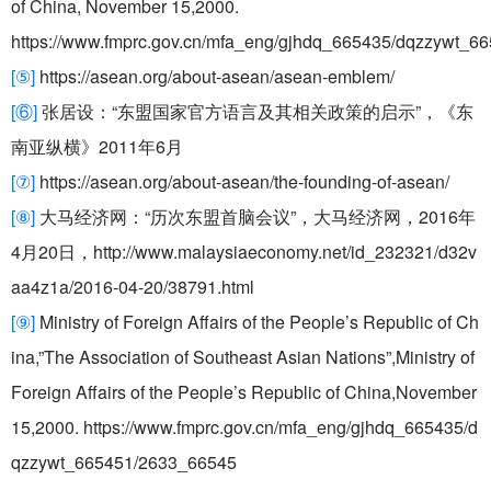
of China, November 15,2000.
https://www.fmprc.gov.cn/mfa_eng/gjhdq_665435/dqzzywt_
[
⑤
]
https://asean.org/about-asean/asean-emblem/
[⑥]
张居设：“东盟国家官方语言及其相关政策的启示”，《东
南亚纵横》
2011
年
6
月
[
⑦
]
https://asean.org/about-asean/the-founding-of-asean/
[⑧]
大马经济网：“历次东盟首脑会议”，大马经济网，
2016
年
4
月
20
日，
http://www.malaysiaeconomy.net/id_232321/d32v
aa4z1a/2016-04-20/38791.html
[
⑨
]
Ministry of Foreign Affairs of the People’s Republic of Ch
ina,”The Association of Southeast Asian Nations”,Ministry of
Foreign Affairs of the People’s Republic of China,
November
15,2000
. https://www.fmprc.gov.cn/mfa_eng/gjhdq_665435/d
qzzywt_665451/2633_66545