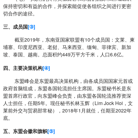
保持密切和有益的合作，并探索能促使各组织之间进行更密
切合作的途径。
三、成员国
[③]
截至
2019
年，东南亚国家联盟有
10
个成员国：文莱、柬
埔寨、印度尼西亚、老挝、马来西亚、缅甸、菲律宾、新加
坡、泰国、越南。总面积约
449
万平方千米，人口
6.6
亿。
四、主要决策机构
[④]
东盟峰会是东盟最高决策机构，由各成员国国家元首或
政府首脑组成，东盟各国轮流担任主席国。东盟秘书长是东
盟首席行政官，向东盟峰会负责，由东盟各国轮流推荐资深
人士担任，任期
5
年。现任秘书长林玉辉（
Lim Jock Hoi
，文
莱前外交与贸易部常秘），
2018
年
1
月就任，任期至
2022
年
底。
五、东盟会徽和旗帜
[⑤]