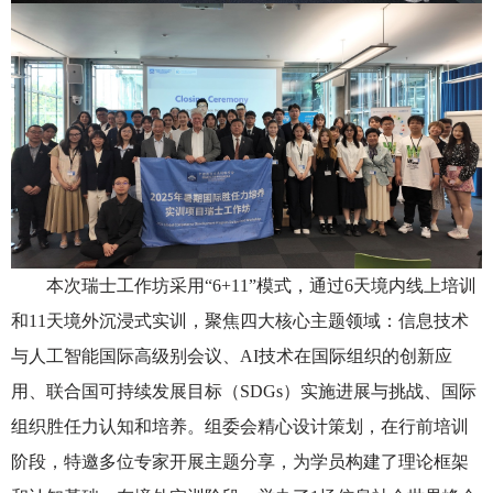
本次瑞士工作坊采用
“
6+11
”
模式
，通过
6天境内线上培训
和11天境外沉浸式实训，
聚焦四大核心
主题
领域：信息技术
与人工智能国际高级别会议、
AI技术在国际组织的创新应
用、联合国可持续发展目标（SDGs）实施进展与挑战、国际
组织
胜任力认知和培养。组委会精心设计策划，在行前培训
阶段，特邀多位专家开展主题分享，
为学员
构建了
理论
框架