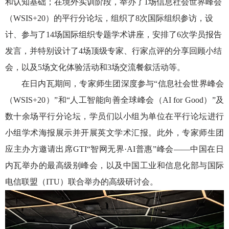
和
认知基础
；在境外实训阶段，举办了
1场
信息社会世界峰会
（
WSIS+20）
的平行分论坛，组织了
8次国际组织参访，设
计、参与
了
1
4
场国际组织专题学术讲座
，安排了
6次学员报告
发言，
并特别
设计了
4场
顶级专家、行家点评的分享回顾小结
会，以及
5场文化体验活动和3场交流餐叙活动等。
在
日内瓦期间，专家师生团深度参与
“
信息社会世界峰会
（
WSIS+20）
”和“人工智能向善全球峰会（AI for Good）”
及
数
十余场平行分论坛，
学员们以小组为单位在平行论坛进行
小组学术海报展示并开展英文学术汇报。此外，
专家师生团
应主办方邀请出席
GTI“智网无界·AI普惠”峰会——中国在日
内瓦举办的最高级别峰会，以及中国工业和信息化部与国际
电信联盟（ITU）联合举办的高级研讨会。