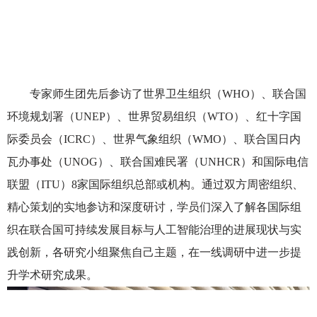
专家师生团先后参访了
世界卫生组织（
WHO）、联合国
环境规划署（UNEP）、世界贸易组织（WTO）、红十字国
际委员会（ICRC）、
世界气象组织（
WMO）
、联合国日内
瓦办事处（
UNOG）、联合国难民署（UNHCR）和国际电信
联盟（ITU）8家国际组织总部
或机构。通过
双方周密组织
、
精心策划的实地
参访
和深度研讨，
学员们深入
了解各
国际
组
织在
联合国可持续发展目标与人工智能治理的
进展
现状
与实
践创新
，
各
研究
小组
聚焦自己主题，
在
一线调研
中
进一步提
升
学术研究成果。