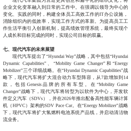
现代汽车集团为营造更具创意和扁平化的组织文化，将
企业文化变革融入到日常的工作中。在强调以领导为中心的
变化、实践的同时，构建全体员工高效工作的
IT办公设施，
消除组织内的低效率，实现工作方式的革新。为提高员工工
作生活平衡引入创新机制，提高绩效管理系统，最终实现个
人成长和目标完成的同时，实现公司目标的双赢。
七、现代汽车的未来展望
现代汽车提出了
“Hyundai Way”战略，其中包括“Hyundai
Dynamic Capabilities”、“Mobility Game Changer”和“Energy
Mobilizer”三个详细战略。在“Hyundai Dynamic Capabilities”战
略下，现代汽车将扩大混合动力车型阵容，从7款增加到14
款，包括Genesis品牌的所有车型。在“Mobility Game
Changer”战略下，现代汽车将转型为以软件为中心，开发软
件定义汽车（SDVs），并在2026年推出配备高性能车辆计算
机（HPVC）架构的SDV Pace Car。在“Energy Mobilizer”战略
下，现代汽车将扩大氢燃料电池系统产品线，并启动清洁物
流业务。