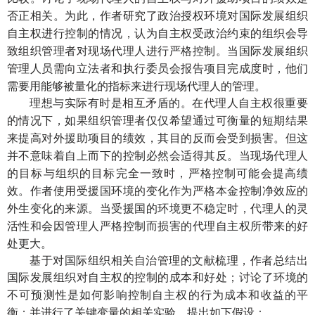
否正相关。
此
作者
国际发展组织
为
，
研究了政治授权环境对
自主权进行控制的情况
自主权
，认为
受政治约束的组织会导
进行
国际发展组织
致组织管理者对现场代理人
严格控制。当
项目完成度
管理人员需向立法者和执行委员会报告
时，他们
需要用能够被量化的指标来进行现场代理人的管理。
理想与
实际有时是相互矛盾的。在代理人自主权很重要
如果组织管理者仅仅
的情况下，
希望通过可衡量的短期结果
对外
，其目的反而会受到损害
但
来提高
援助项目的绩效
。
这
现场代理人
并不意味着自上而下的控制必然会适得其反。当
的
目标与组织的目标完全一致时，严格控制可能会提高绩
作者
效。
使用受援国环境的变化作为严格本金控制净效应的
当
时
外生变化的来源。
受援国的环境更不稳定
，代理人的灵
会因管理人严格控制而损害的代理自主权所带来的好
活性和
处更大。
基于对国际组织相关自治管理的文献梳理，作者总结出
国际发展组织对自主权的控制的成本和好处；
讨论了环境的
是
控制自主权的行为
不可预测性
如何影响
成本和收益的平
；并进行了关键变量的相关实验，提出如下假设：
衡