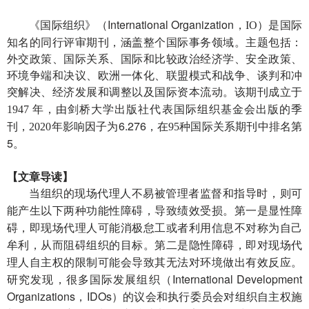
《国际组织》（International Organization，
）是国际
IO
知名的同行评审期刊，涵盖整个国际事务领域。主题包括：
外交政策、国际关系、国际和比较政治经济学、安全政策、
环境争端和决议、欧洲一体化、联盟模式和战争、谈判和冲
突解决、经济发展和调整以及国际资本流动。该期刊
成立于
的
1947 年，由剑桥大学出版社代表国际组织基金会出版
季
6.276，
刊，
2020年影响因子为
在
95种国际关系期刊中排名第
5。
【文章导读】
当
现场代理人
时
组织的
不易被管理者监督和指导
，则可
产生
障碍，
是显性障
能
以下两种功能性
导致绩效受损。第一
碍，即现场代理人可能消极怠工或者
利用信息不对称为自己
牟利
是隐性障碍，即对现场代
，从而阻碍组织的目标。第二
理人
的限制
自主权
可能会导致其无法对环境做出有效反应。
研究发现，
International Development
很多国际发展组织（
Organizations，IDOs
）的议会和执行委员会对组织自主权施