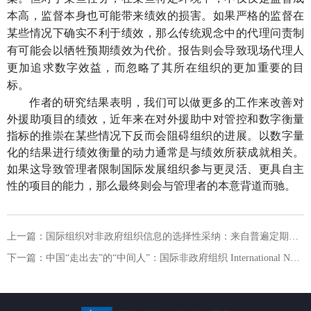
带来绩效的损害
本高，监督本身也可能
。如果严格的监督在
代理
某些情况下确实不利于绩效，那么传统观念中的
问责制
则会导致现场
有可能会以牺牲预期绩效为代价。报告
代理人
更加追求数字效益
所在
加重要
，而忽略了其
组织的更
的目
标。
作者的研究结果表明，我们可以做更多的工作来改善对
外援助项目的绩效，近年来在对外援助中对管控和数字衡量
指标的推崇在某些情况下反而会阻碍组织的进展。以数字量
化的结果进行绩效衡量的动力通常是与绩效所获成就相关。
如果这导致管理者限制国际发展组织参与更灵活、更具自主
性的项目的能力，那么最终则会与管理者的本意背道而驰。
上一篇：
国际组织对非政府组织信息的选择性采纳：来自普遍定期审议的证据 IOs’ selective adoption of NGO information: Evidence from the Universal Periodic Review
下一篇：
中国“走出去”的“中间人”：国际非政府组织 International NGOs as Intermediaries in China’s ‘Going out’Strategy