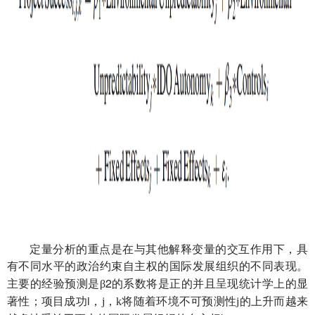
定量分析的重点是在与其他解释变量的交互作用下，具
有不同水平的政治约束自主权的国际发展组织
的不同表现。
2
并且呈现
的
主要的经验预测是
β
的系数将是正的
统计学上
显
性
i
著
；项目成功
，
j
，
k
将随着环境不可预测性
j
的上升而越来