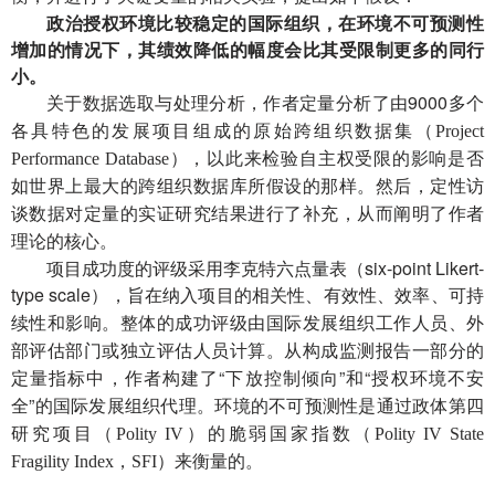
政治授权环境比较稳定的国际组织，在环境不可预测性
增加的情况下，其绩效降低的幅度会比其受限制更多的同行
小。
关于数据选取与处理分析，作者定量分析了由9000
多个
各具特色
的发展项目组成的原始跨组织数据集
（
Project
以此来
自主权受限
Performance Database
）
，
检验
的影响是否
如世界上最大的跨组织数据库所假设的那样。然后，定性访
对
结果进行了补充
从而阐明了
谈数据
定量的实证研究
，
作者
理论的核心。
项目成功度的评级采用李克特六点量表（six-point Likert-
type scale），
旨在纳入项目的相关性、有效性、效率、可持
国际发展组织
续性和影响。整体的成功评级由
工作人员、外
部评估部门或独立评估人员计算。从构成监测报告一部分的
作者
“
”
“
定量指标中，
构建了
下放控制倾向
和
授权环境不安
”
国际发展组织
全
的
代理
。环境的不可预测性是通过政体第四
研究项目（
Polity IV
）的脆弱国家指数（
Polity IV State
Fragility Index
，
SFI
）来衡量的。