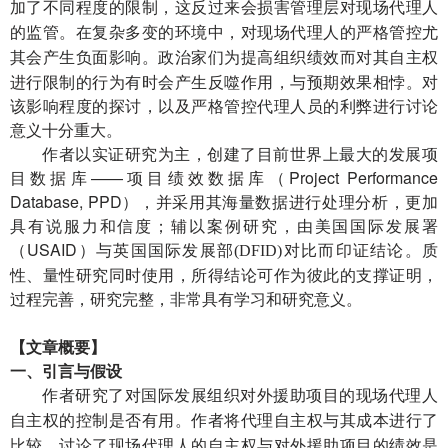
会损害
现场
加了不同程度的限制，这反过来
管理层对
代理人
监管
在复杂多变的环境中，
人
尤
的
。
对现场代理
的严格管控
其
。政治家们为提高组织绩效而对其自主权
会产生负面影响
进行限制的行为有时会产生反噬作用，与预期效果相悖。对
该影响程度的探讨，以及严格管控代理人员的利弊进行讨论
意义十分重大。
作者以实证研究为主，创建了目前世界上最大的发展项
目数据库——项目绩效数据库（Project Performance
Database, PPD），并采用其海量数据进行处理分析，更加
具有说服力和信度；辅以案例研究，由美国国际发展署
（USAID）
对比而印证结论。质
与英国国际发展部
(DFID)
性、量性研究同时使用，所得结论可作为彼此的支撑证明，
过程完善，研究完整，非常具有学习和研究意义。
【
文章
概要
】
一、引言与假设
作者研究了
发展
对外援助项目的现场代理人
对国际
组织
自主权的
有用
作者
控制是否
。
将代理自主权与其成本进行了
讨论了现场代理人的自主权与对外援助项目的绩效是
比较。