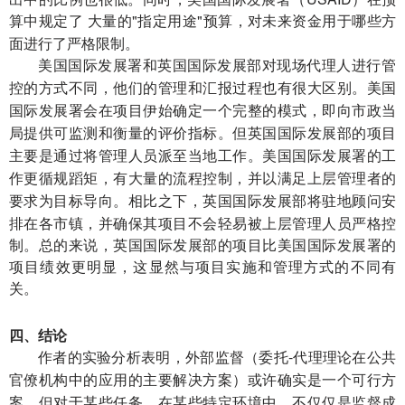
算中规定
的"指定用途"预算，对未来资金用于哪些方
了
大量
面进行了严格限制。
对现场代理人进行管
美国国际发展署和英国国际发展部
控的方式
和汇报
有很大区别
不同，他们的管理
过程也
。美国
会在项目伊始确定一个完整的
国际发展署
模式，即向市政当
评价指标
英国国际发展部
局提供可监测和衡量的
。但
的项目
管理人员派至
主要是通过将
当地工作。美国国际发展署的工
循规蹈矩
上层管理者的
作更
，有大量的流程控制，并以满足
目标
。相比之下，英国国际发展部将驻地顾问安
要求为
导向
排在各市镇，并确保其项目不会轻易被上层管理人员严格控
制。总的来说，英国国际发展部的项目比美国国际发展署的
项目绩效更明显，这显然与项目实施和管理方式的不同有
关。
四、结论
作者的实验分析表明，外部监督（
-
委托
代理理论在公共
）或许
官僚机构中的应用的主要解决方案
确实是一个可行方
但
特定
案。
对于某些任务，在某些
环境中，不仅仅是监督成