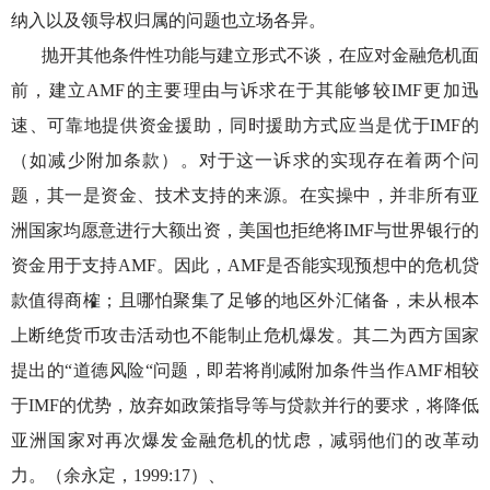
纳入以及领导权归属的问题也立场各异。
抛开其他条件性功能与建立形式不谈，在应对金融危机面
前，建立
AMF的主要理由与诉求在于其能够较IMF更加迅
速、可靠地提供资金援助，同时援助方式应当是优于IMF的
（如减少附加条款）。对于这一诉求的实现存在着两个问
题，其一是资金、技术支持的来源。在实操中，并非所有亚
洲国家均愿意进行大额出资，美国也拒绝将IMF与世界银行的
资金用于支持AMF。因此，AMF是否能实现预想中的危机贷
款值得商榷；且哪怕聚集了足够的地区外汇储备，未从根本
上断绝货币攻击活动也不能制止危机爆发。其二为西方国家
提出的“道德风险“问题，即若将削减附加条件当作AMF相较
于IMF的优势，放弃如政策指导等与贷款并行的要求，将降低
亚洲国家对再次爆发金融危机的忧虑，减弱他们的改革动
力。（余永定，1999:17）
、