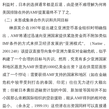
利益时，日本的选择通常都是后退，由是便不难理解为何将
美国排除在外的AMF提案最终不了了之。
（二）未形成集体合作共识和共同目标
榊原英介在
1997年提出建立亚洲货币基金组织时明确指
出，AMF将通过迅速向亚洲国家提供紧急资金而不附加类似
IMF条件的方式来捍卫经济发展的“亚洲模式”。（Narine，
2001:248）该提议直接导向集中亚洲力量应对金融危机，似乎
构建了一个合理的目标与共识。然而，究竟有多少亚洲国家
和地区愿意为AMF所需的1000亿美金出资？这在供需层面形
成了一个悖论：需要获得AMF支持的国家和地区（如在金融
危机中较早受到打击的泰国、印尼）往往无力进行大额出
资；但被日本囊括进融资计划的中国、新加坡等国却并不如
小国那么依赖国际组织的贷款援助，能从AMF得到的相对收
益小。（余永定，1999:19）这些潜在出资国同样可以直接通