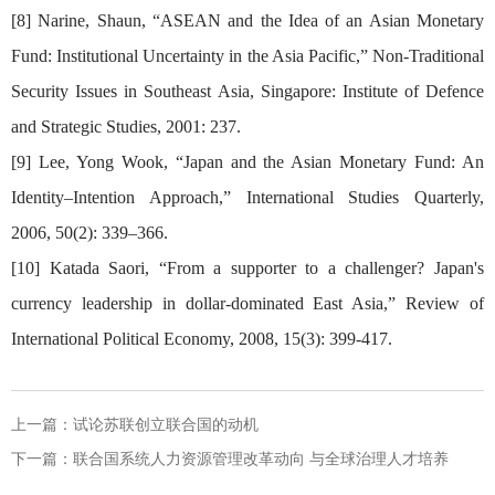
[8] Narine, Shaun, “ASEAN and the Idea of an Asian Monetary
Fund: Institutional Uncertainty in the Asia Pacific,” Non-Traditional
Security Issues in Southeast Asia, Singapore: Institute of Defence
and Strategic Studies, 2001: 237.
[9] Lee, Yong Wook, “Japan and the Asian Monetary Fund: An
Identity–Intention Approach,” International Studies Quarterly,
2006, 50(2): 339–366.
[10] Katada Saori, “From a supporter to a challenger? Japan's
currency leadership in dollar-dominated East Asia,” Review of
International Political Economy, 2008, 15(3): 399-417.
上一篇：
试论苏联创立联合国的动机
下一篇：
联合国系统人力资源管理改革动向 与全球治理人才培养