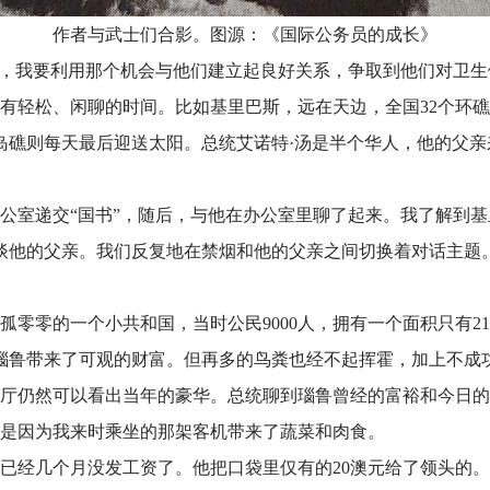
作者与武士们合影。图源：《国际公务员的成长》
会，我要利用那个机会与他们建立起良好关系，争取到他们对卫
有轻松、闲聊的时间。比如基里巴斯，远在天边，全国
32个环
岛礁则每天最后迎送太阳。总统艾诺特·汤是半个华人，他的父
公室递交
“国书”，随后，与他在办公室里聊了起来。我了解到
谈他的父亲。我们反复地在禁烟和他的父亲之间切换着对话主题
。
孤零零的一个小共和国，当时公民
9000人，拥有一个面积只有
瑙鲁带来了可观的财富。但再多的鸟粪也经不起挥霍，加上不成
厅仍然可以看出当年的豪华。总统聊到瑙鲁曾经的富裕和今日的
，是因为我来时乘坐的那架客机带来了蔬菜和肉食。
已经几个月没发工资了。他把口袋里仅有的
20澳元给了领头的