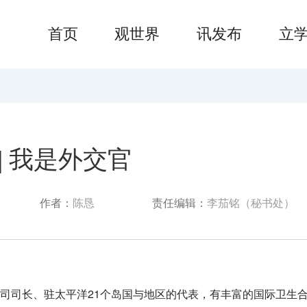
首页
观世界
讯发布
立
| 我是外交官
作者：
陈恳
责任编辑：
李茄铭（秘书处）
援司司长、驻太平洋21个岛国与地区的代表，有丰富的国际卫生