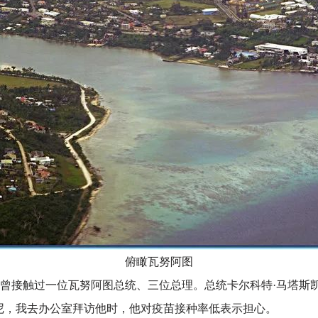
俯瞰瓦努阿图
曾接触过一位瓦努阿图总统、三位总理。总统卡尔科特
·马塔斯
尼，我去办公室拜访他时，他对疫苗接种率低表示担心。