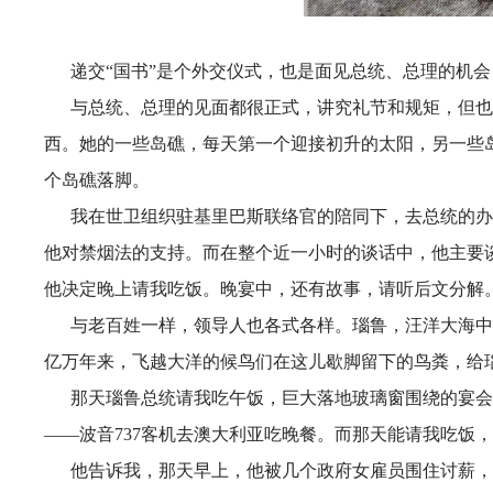
递交
“国书”是个外交仪式，也是面见总统、总理的机
与总统、总理的见面都很正式，讲究礼节和规矩，但也
西。她的一些岛礁，每天第一个迎接初升的太阳，另一些
个岛礁落脚。
我在世卫组织驻基里巴斯联络官的陪同下，去总统的办
他对禁烟法的支持。而在整个近一小时的谈话中，他主要
他决定晚上请我吃饭。晚宴中，还有故事，请听后文分解
与老百姓一样，领导人也各式各样。瑙鲁，汪洋大海中
亿万年来，飞越大洋的候鸟们在这儿歇脚留下的鸟粪，给
那天瑙鲁总统请我吃午饭，巨大落地玻璃窗围绕的宴会
——波音737客机去澳大利亚吃晚餐。而那天能请我吃饭
他告诉我，那天早上，他被几个政府女雇员围住讨薪，