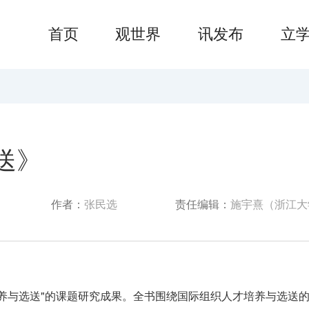
首页
观世界
讯发布
立
送》
作者：
张民选
责任编辑：
施宇熹（浙江大
养与选送
"
的课题研究成果。全书围绕国际组织人才培养与选送